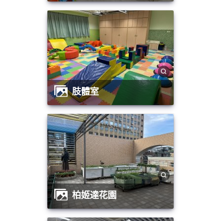
肢體室
柏姬達花園