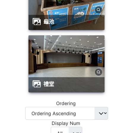
龜池
禮堂
Ordering
Display Num